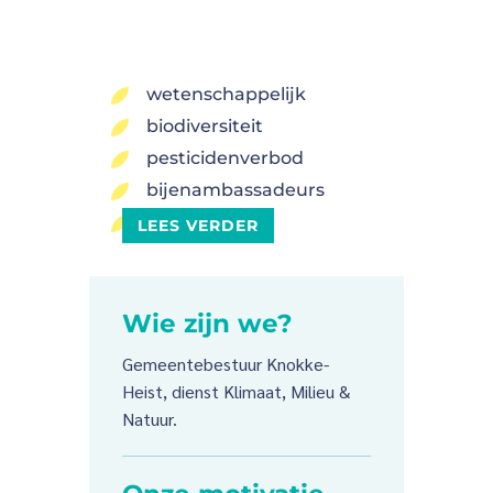
wetenschappelijk
5
biodiversiteit
5
pesticidenverbod
5
bijenambassadeurs
5
Tuinrangers
5
LEES VERDER
Wie zijn we?
Gemeentebestuur Knokke-
Heist, dienst Klimaat, Milieu &
Natuur.