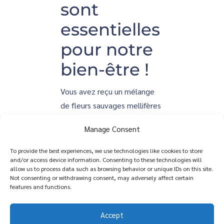
sont
essentielles
pour notre
bien-être !
Vous avez reçu un mélange
de fleurs sauvages mellifères
et souhaitez accéder aux
Manage Consent
instructions de semis ? Faites
partie de la solution, agissons
To provide the best experiences, we use technologies like cookies to store
and/or access device information. Consenting to these technologies will
ensemble pour la
allow us to process data such as browsing behavior or unique IDs on this site.
régénération et la
Not consenting or withdrawing consent, may adversely affect certain
features and functions.
préservation de la
biodiversité.
Accept