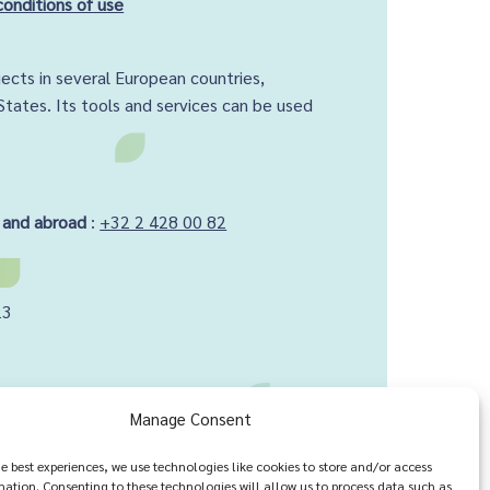
conditions of use
ects in several European countries,
States. Its tools and services can be used
 and abroad
:
+32 2 428 00 82
23
Manage Consent
h us ?
he best experiences, we use technologies like cookies to store and/or access
mation. Consenting to these technologies will allow us to process data such as