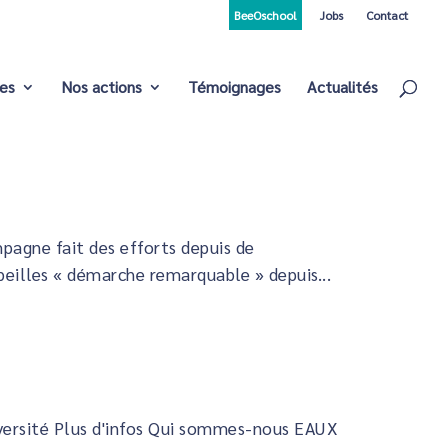
BeeOschool
Jobs
Contact
ces
Nos actions
Témoignages
Actualités
agne fait des efforts depuis de
beilles « démarche remarquable » depuis...
diversité Plus d'infos Qui sommes-nous EAUX