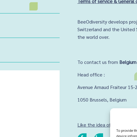
Terms of service & General 
BeeOdiversity develops proj
Switzerland and the United 
the world over.
To contact us from
Belgium
Head office :
Avenue Arnaud Fraiteur 15-
1050 Brussels,
Belgium
Like the idea of working wit
To provide t
device infor