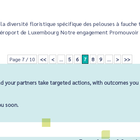
a diversité floristique spécifique des pelouses à fauche
’aéroport de Luxembourg Notre engagement Promouvoir la
Page 7 / 10
<<
<
...
5
6
7
8
9
...
>
>>
d your partners take targeted actions, with outcomes you
ou soon.