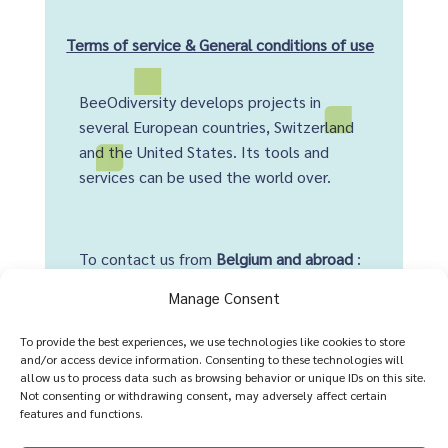
Terms of service & General conditions of use
BeeOdiversity develops projects in
several European countries, Switzerland
and the United States. Its tools and
services can be used the world over.
To contact us from
Belgium and abroad
:
+32 2 428 00 82
Manage Consent
Head office :
To provide the best experiences, we use technologies like cookies to store
and/or access device information. Consenting to these technologies will
Avenue Arnaud Fraiteur 15-23
allow us to process data such as browsing behavior or unique IDs on this site.
Not consenting or withdrawing consent, may adversely affect certain
1050 Brussels,
Belgium
features and functions.