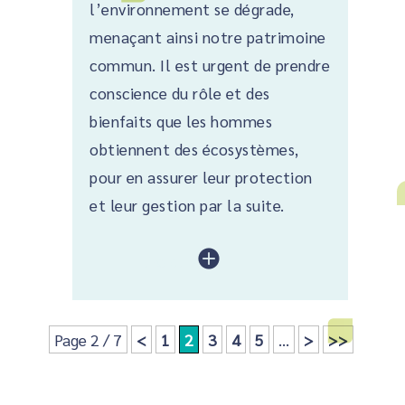
l’environnement se dégrade,
menaçant ainsi notre patrimoine
commun. Il est urgent de prendre
conscience du rôle et des
bienfaits que les hommes
obtiennent des écosystèmes,
pour en assurer leur protection
et leur gestion par la suite.
lire plus
Page 2 / 7
<
1
2
3
4
5
...
>
>>