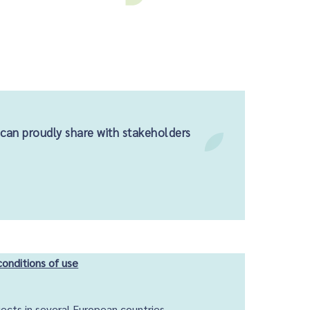
 can proudly share with stakeholders
conditions of use
ects in several European countries,