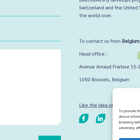
Switzerland and the United 
the world over.
To contact us from
Belgium
Head office :
Avenue Arnaud Fraiteur 15-
1050 Brussels,
Belgium
Like the idea of working wit
To provide t
device infor
browsing beh
adversely aff