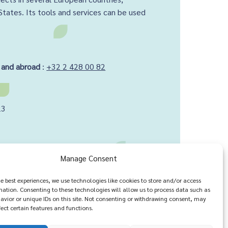
States. Its tools and services can be used
 and abroad
:
+32 2 428 00 82
23
Manage Consent
h us ?
he best experiences, we use technologies like cookies to store and/or access
mation. Consenting to these technologies will allow us to process data such as
avior or unique IDs on this site. Not consenting or withdrawing consent, may
ect certain features and functions.