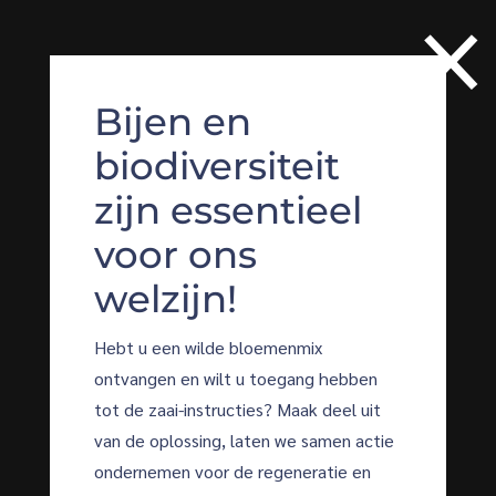
×
×
×
Les abeilles et la
Bees and
Bijen en
biodiversité
biodiversity are
biodiversiteit
sont
essential for our
zijn essentieel
essentielles
well-being!
voor ons
pour notre
welzijn!
You received a wildflower mix and would
bien-être !
like access to sowing instructions? Be
Hebt u een wilde bloemenmix
part of the solution, let's act together
ontvangen en wilt u toegang hebben
Vous avez reçu un mélange de fleurs
for the regeneration and preservation
Recenser la
tot de zaai-instructies? Maak deel uit
sauvages mellifères et souhaitez
of biodiversity.
biodiversité avec des
van de oplossing, laten we samen actie
accéder aux instructions de semis ?
audits écologiques
ondernemen voor de regeneratie en
JOIN THE BEEODIVERSITY
Faites partie de la solution, agissons