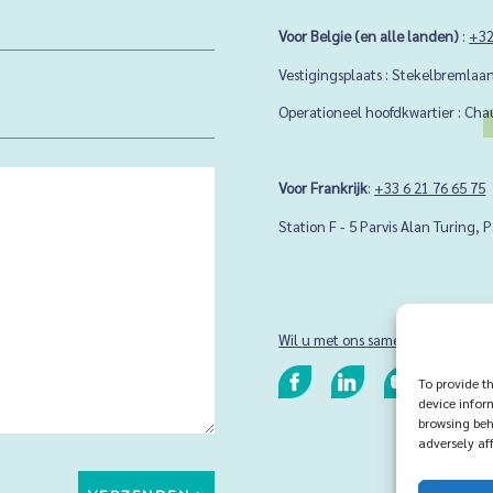
Voor Belgie (en alle landen)
:
+32
Vestigingsplaats : Stekelbremlaan
Operationeel hoofdkwartier : Cha
Voor Frankrijk
:
+33 6 21 76 65 75
Station F - 5 Parvis Alan Turing, P
Wil u met ons samenwerken?
To provide t
device infor
browsing beh
adversely aff