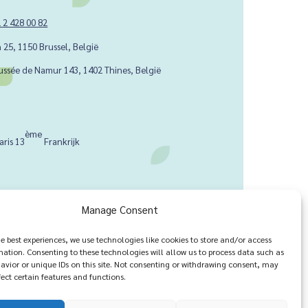
 2 428 00 82
 25, 1150 Brussel, België
ussée de Namur 143, 1402 Thines, België
ème
aris 13
Frankrijk
Manage Consent
he best experiences, we use technologies like cookies to store and/or access
mation. Consenting to these technologies will allow us to process data such as
avior or unique IDs on this site. Not consenting or withdrawing consent, may
ect certain features and functions.