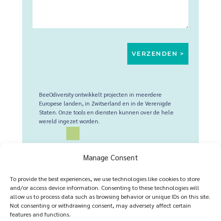
BeeOdiversity ontwikkelt projecten in meerdere
Europese landen, in Zwitserland en in de Verenigde
Staten. Onze tools en diensten kunnen over de hele
wereld ingezet worden.
Voor Belgie (en alle landen)
:
+32 2 428 00 82
Manage Consent
Vestigingsplaats : Stekelbremlaan 25, 1150 Brussel,
België
To provide the best experiences, we use technologies like cookies to store
and/or access device information. Consenting to these technologies will
Operationeel hoofdkwartier : Chaussée de Namur 143,
allow us to process data such as browsing behavior or unique IDs on this site.
1402 Thines, België
Not consenting or withdrawing consent, may adversely affect certain
features and functions.