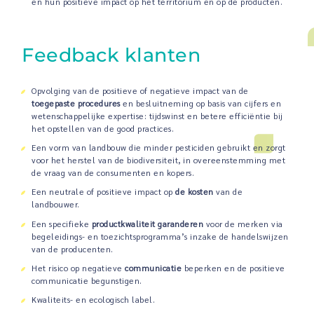
en hun positieve impact op het territorium en op de producten.
Feedback klanten
Opvolging van de positieve of negatieve impact van de
toegepaste procedures
en besluitneming op basis van cijfers en
wetenschappelijke expertise: tijdswinst en betere efficiëntie bij
het opstellen van de good practices.
Een vorm van landbouw die minder pesticiden gebruikt en zorgt
voor het herstel van de biodiversiteit, in overeenstemming met
de vraag van de consumenten en kopers.
Een neutrale of positieve impact op
de kosten
van de
landbouwer.
Een specifieke
productkwaliteit garanderen
voor de merken via
begeleidings- en toezichtsprogramma’s inzake de handelswijzen
van de producenten.
Het risico op negatieve
communicatie
beperken en de positieve
communicatie begunstigen.
Kwaliteits- en ecologisch label.