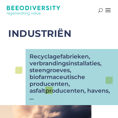
Secteurs d’activité
INDUSTRIËN
Recyclagefabrieken,
verbrandingsinstallaties,
steengroeves,
biofarmaceutische
producenten,
asfaltproducenten, havens,
…