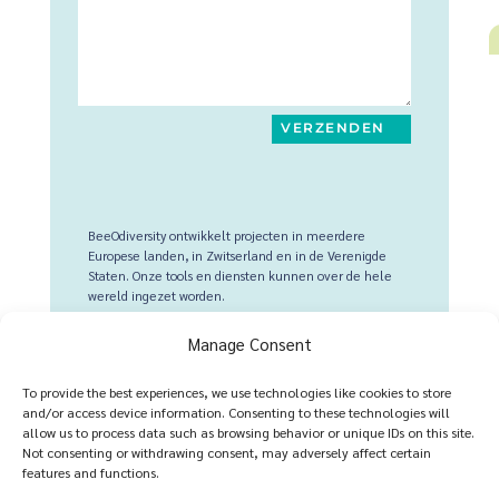
VERZENDEN
BeeOdiversity ontwikkelt projecten in meerdere
Europese landen, in Zwitserland en in de Verenigde
Staten. Onze tools en diensten kunnen over de hele
wereld ingezet worden.
Voor Belgie (en alle landen)
:
+32 2 428 00 82
Manage Consent
Vestigingsplaats : Stekelbremlaan 25, 1150 Brussel,
België
To provide the best experiences, we use technologies like cookies to store
and/or access device information. Consenting to these technologies will
Operationeel hoofdkwartier : Chaussée de Namur 143,
allow us to process data such as browsing behavior or unique IDs on this site.
1402 Thines, België
Not consenting or withdrawing consent, may adversely affect certain
features and functions.