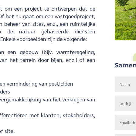
eft om een project te ontwerpen dat de
. Of het nu gaat om een vastgoedproject,
 beheer van sites, enz., een ruimtelijke
p de natuur gebaseerde diensten
Enkele voorbeelden zijn de volgende:
van een gebouw (bijv. warmteregeling,
an het terrein door bijen, enz.) of een
Samen
en vermindering van pesticiden
lders
vergemakkelijking van het verkrijgen van
fferentiëren met klanten, stakeholders,
f site