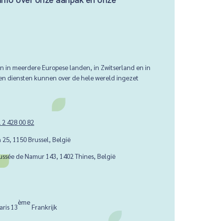
en in meerdere Europese landen, in Zwitserland en in
 en diensten kunnen over de hele wereld ingezet
 2 428 00 82
 25, 1150 Brussel, België
ussée de Namur 143, 1402 Thines, België
ème
aris 13
Frankrijk