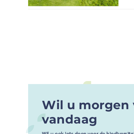
Wil u morgen 
vandaag
Wil u ook iets doen voor de biodiversit