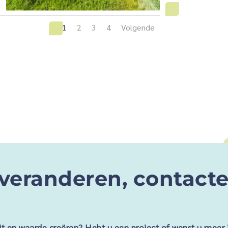
1
2
3
4
Volgende
veranderen, contacte
eit en waarde creëren? Hebt u een project of wenst u meer