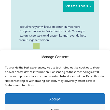
BeeOdiversity ontwikkelt projecten in meerdere
Europese landen, in Zwitserland en in de Verenigde
Staten. Onze tools en diensten kunnen over de hele
wereld ingezet worden.
Voor Belgie (en alle landen)
:
+32 2 428 00 82
Manage Consent
Vestigingsplaats : Stekelbremlaan 25, 1150 Brussel,
België
To provide the best experiences, we use technologies like cookies to store
and/or access device information. Consenting to these technologies will
Operationeel hoofdkwartier : Chaussée de Namur 143,
allow us to process data such as browsing behavior or unique IDs on this site.
1402 Thines, België
Not consenting or withdrawing consent, may adversely affect certain
features and functions.
Voor Frankrijk
:
+33 6 21 76 65 75
ème
Accept
Station F - 5 Parvis Alan Turing, Paris 13
Frankrijk
Deny